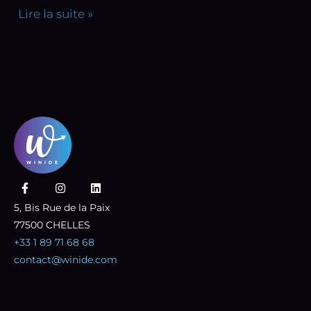
Lire la suite »
F
I
L
a
n
i
c
s
n
5, Bis Rue de la Paix
e
t
k
77500 CHELLES
b
a
e
o
g
d
+33 1 89 71 68 68
o
r
i
k
a
n
contact@winide.com
-
m
f