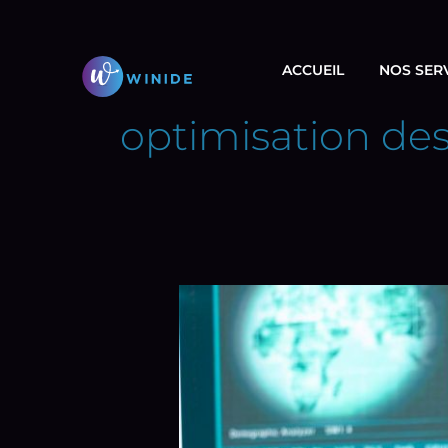
Aller
au
contenu
ACCUEIL
NOS SER
optimisation des
Anticipez
les
Pannes
IT
avec
la
Télémetrie