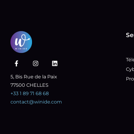
Se
F
I
L
Tél
a
n
i
Cyb
c
s
n
5, Bis Rue de la Paix
e
t
k
Pro
b
a
e
77500 CHELLES
o
g
d
+33 1 89 71 68 68
o
r
i
k
a
n
contact@winide.com
-
m
f